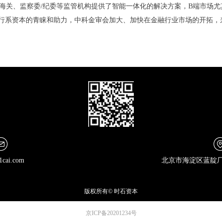
海关、监察委/纪委等监管机构提供了智能一体化的解决方案，B端市场
银行系资本的青睐和助力，中科金审会加大、加快在金融行业市场的开拓，
1cai.com
北京市海淀区蓝靛厂南
版权所有©
时石资本
京ICP备20201234号