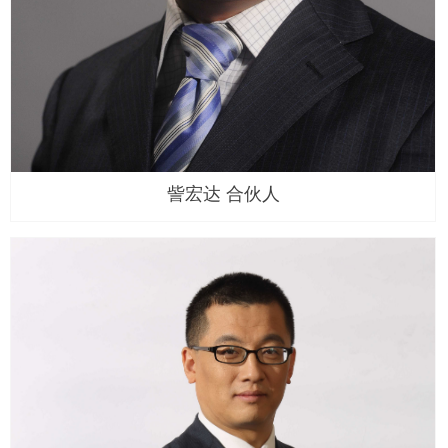
訾宏达 合伙人