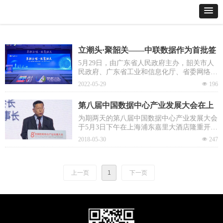
立潮头·聚韶关——中联数据作为首批签
约企业，携手韶关市政府共建“东数西
5月29日，由广东省人民政府主办，韶关市人
民政府、广东省工业和信息化厅、省委网络安
算”核心枢纽
全和信息化委员会办公室、省发展和改革委员
2022-05-29
넶
196
会、省能源局、省科学技术厅、省通信管理局
承办的“算联全球·数聚韶关”——首届“东数西
第八届中国数据中心产业发展大会在上
算”粤港澳大湾区（广东）算力产业大会拉开
帷幕。
海隆重开幕
为期两天的第八届中国数据中心产业发展大会
于5月3日下午在上海浦东嘉里大酒店隆重开
幕，来自全国各地的数据中心产业链上下游企
2018-05-30
넶
247
业单位代表
上一页
1
下一页